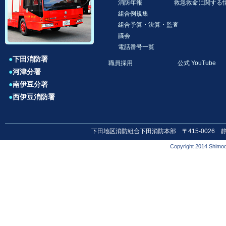
消防年報
救急救命に関する
組合例規集
組合予算・決算・監査
議会
電話番号一覧
●
下田消防署
職員採用
公式 YouTube
●
河津分署
●
南伊豆分署
●
西伊豆消防署
下田地区消防組合下田消防本部 〒415-0026 静岡県下田市
Copyright 2014 Shimod