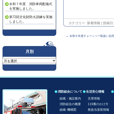
令和７年度 消防車両配備式
を実施しました。
第72回文化財防火訓練を実施
しました。
カテゴリー:
新着情報
| 投稿日
投稿ナビゲーション
←
令和６年度チェーンソー取扱い合
月別
月
別
消防組合について
生活安心情報
コンテンツへ移動
組織・施設案内
災害情報
消防組合の概要
119番のかけ方
組織･機構図
救急当直医情報