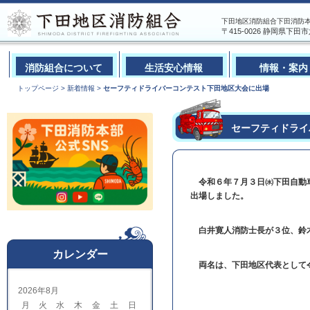
下田地区消防組合下田消防本部
〒415-0026 静岡県下田市六丁目
消防組合について
生活安心情報
情報・案内
トップページ
>
新着情報
>
セーフティドライバーコンテスト下田地区大会に出場
セーフティドライ
令和６年７月３日㈬下田自動車
出場しました。
白井寛人消防士長が３位、鈴木
カレンダー
両名
は、下田地区代表として
2026年8月
月
火
水
木
金
土
日