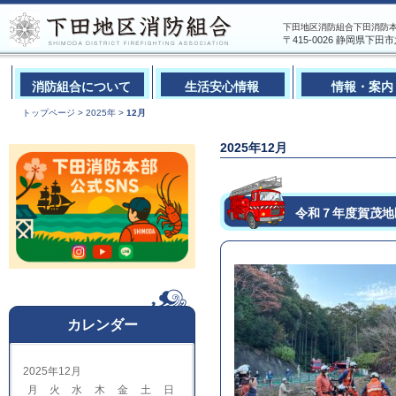
下田地区消防組合下田消防本部
〒415-0026 静岡県下田市六丁目
消防組合について
生活安心情報
情報・案内
トップページ
>
2025年
>
12月
2025年12月
令和７年度賀茂地
カレンダー
2025年12月
月
火
水
木
金
土
日