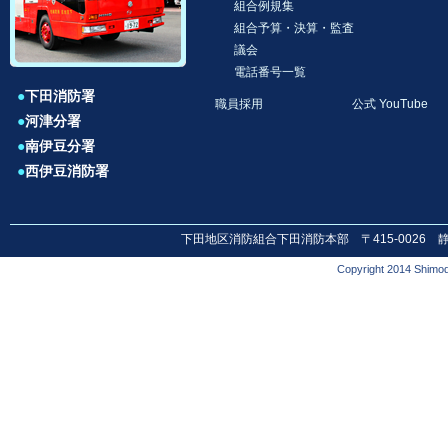
組合例規集
組合予算・決算・監査
議会
電話番号一覧
●
下田消防署
職員採用
公式 YouTube
●
河津分署
●
南伊豆分署
●
西伊豆消防署
下田地区消防組合下田消防本部 〒415-0026 静岡県下田市
Copyright 2014 Shimod