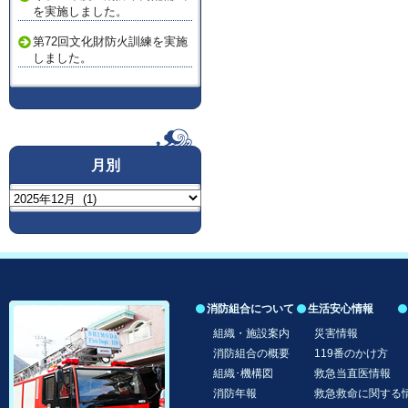
を実施しました。
第72回文化財防火訓練を実施
しました。
月別
月
別
消防組合について
生活安心情報
コンテンツへ移動
組織・施設案内
災害情報
消防組合の概要
119番のかけ方
組織･機構図
救急当直医情報
消防年報
救急救命に関する